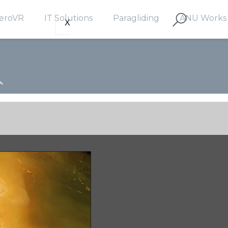
eroVR
IT Solutions
Paragliding
ANU Works
X
ław
LTRA HIGH Resolution VR Photography
Spatial Presentation Systems
National Tandem Flight Rec
ANU LEV
sk
rial VR Spherical Video
AMP Web Solutions
Paragliding Courses
ANU VAN
arsaw
Classical Web Solutions
Tandem Flights
ANU ARK
dańsk
News Reader
Paragliding Expeditions
IT Tutorials
Video Stabilization Software