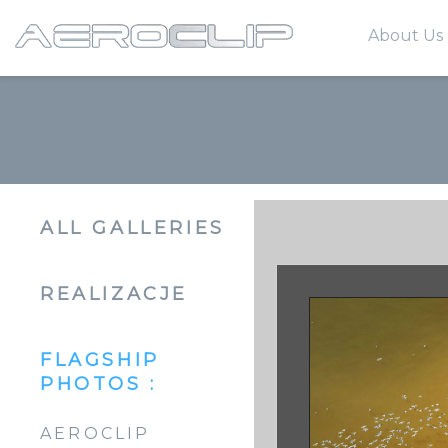
About Us
Our Missi
Our Perso
ALL GALLERIES
REALIZACJE
FLAGSHIP
PHOTOS :
AEROCLIP