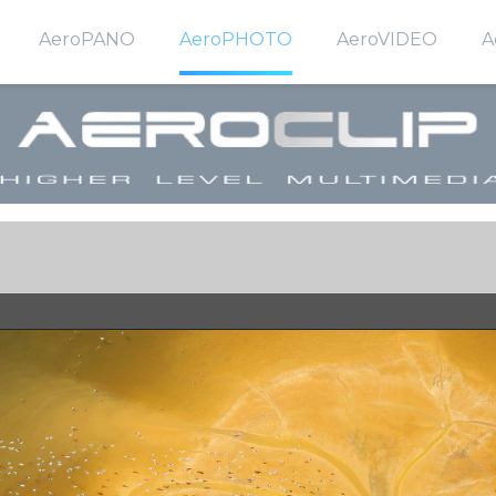
AeroPANO
AeroPHOTO
AeroVIDEO
A
on
Our product VIDEO Presentations
All Galleries
Sky Tower - Wroc
U
nnel
Huge Resolution AERIAL Panoramic Pictures
Flagship Photos
PGE Arena - Gdań
Ae
Eye-Catching ZOOMing clips
Realizacje
Glass Tunnels - W
CYLINDRICAL Printouts
Okolice Trójmiasta
DCT Terminal - G
Excellent Basis for VIDEO
Pozostałe fotografie
OUR EXPERIENCE in Huge PANOs