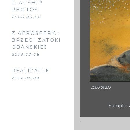
FLAGSHIP
PHOTOS
2000.00.00
Z AEROSFERY...
BRZEGI ZATOKI
GDAŃSKIEJ
2019.02.08
REALIZACJE
2017.03.09
2000.00.00
Sample se