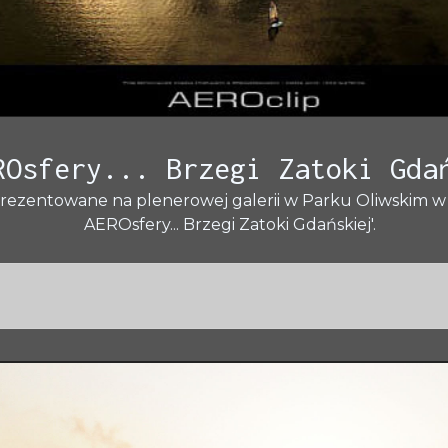
ROsfery... Brzegi Zatoki Gda
prezentowane na plenerowej galerii w Parku Oliwskim w 
AEROsfery... Brzegi Zatoki Gdańskiej'.